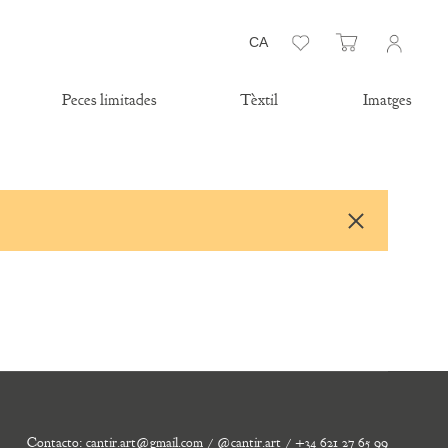
Llista de desitjos
Carro
CA
Peces limitades
Tèxtil
Imatges
Contacto: cantir.art@gmail.com / @cantir.art / +34 621 27 65 99