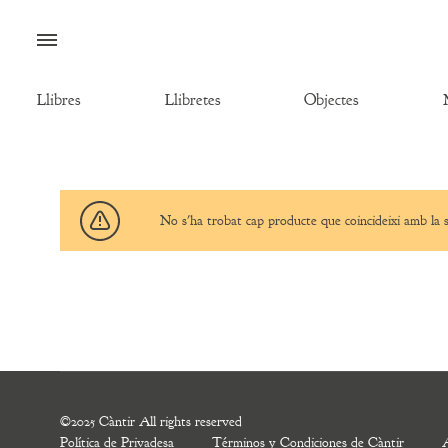
Menú
Llibres
Llibretes
Objectes
No s'ha trobat cap producte que coincideixi amb la s
©2025 Càntir All rights reserved
Política de Privadesa
Términos y Condiciones de Càntir
A