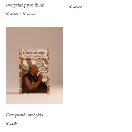
everything you think
€
20,00
Price
€
25,00
–
€
40,00
range:
€ 25,00
through
€ 40,00
Compassió intrèpida
€
14,85