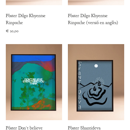
Pòster Dilgo Khyentse
Pòster Dilgo Khyentse
Rinpoche
Rinpoche (versió en anglès)
€
20,00
Póster Don’t believe
Pòster Shantideva