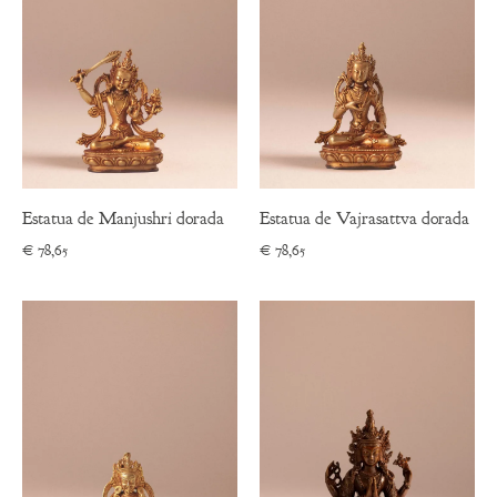
Estatua de Manjushri dorada
Estatua de Vajrasattva dorada
€
78,65
€
78,65