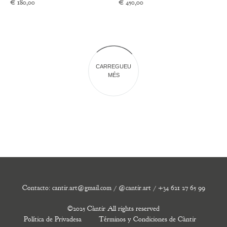
€
180,00
€
450,00
CARREGUEU
MÉS
Contacto: cantir.art@gmail.com / @cantir.art / +34 621 27 65 99
©2025 Càntir All rights reserved
Política de Privadesa
Términos y Condiciones de Càntir