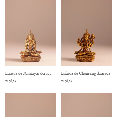
Estatua de Amitayus dorada
Estàtua de Chenrezig daurada
€
78,65
€
78,65