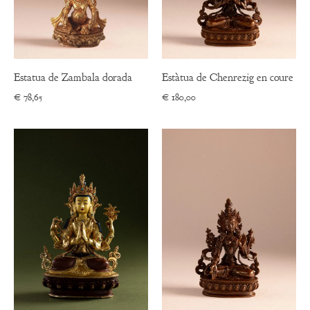
Estatua de Zambala dorada
Estàtua de Chenrezig en coure
€
78,65
€
180,00