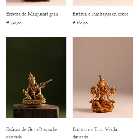
Estàtua de Manjushri gran
Estàtua d'Amitayus en coure
€
450,00
€
180,00
Estàtua de Guru Rinpoche
Estàtua de Tara Verda
daurada
daurada