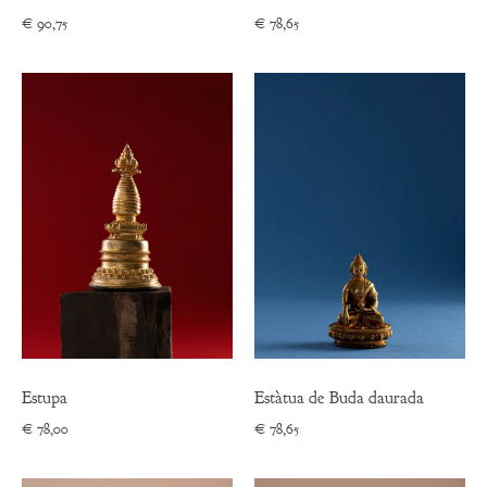
€
90,75
€
78,65
Estupa
Estàtua de Buda daurada
€
78,00
€
78,65