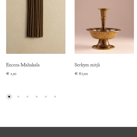
Encens Mahakala
Serkym mitjà
€
5,50
€
67,00