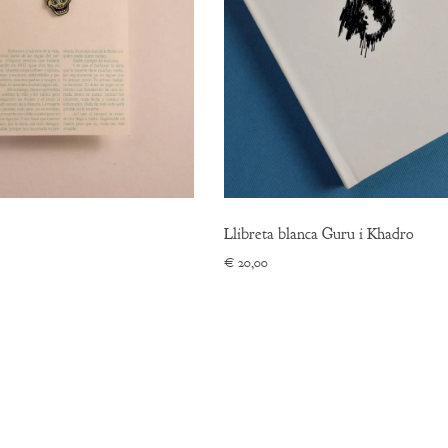
Llibreta blanca Guru i Khadro
€
20,00