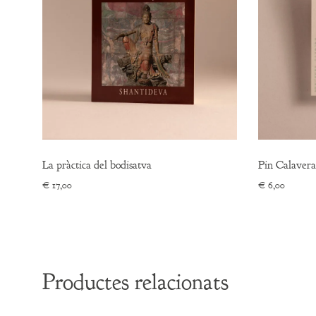
La pràctica del bodisatva
Pin Calavera
€
17,00
€
6,00
Productes relacionats