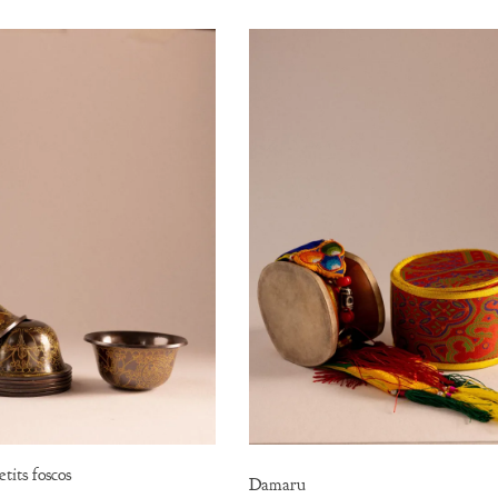
tits foscos
Damaru