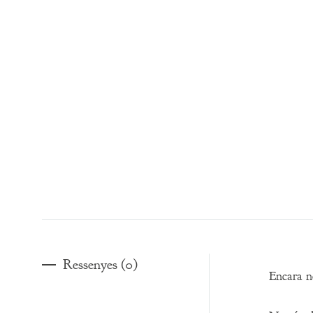
Ressenyes (0)
Encara no