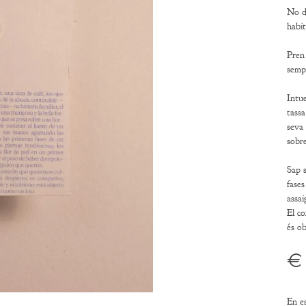
No di
habi
Pren 
semp
Intue
tassa
seva 
sobre
Sap s
fases
assai
El co
és o
€
En e