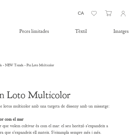
Llista de desitjos
Carro
CA
Peces limitades
Tèxtil
Imatges
da
»
NEW Tienda
»
Pin Loto Multicolor
n Loto Multicolor
de lotus multicolor amb una targeta de disseny amb un missatge:
or com el mar
r que volem cultivar és com el mar: el seu horitzó s'expandeix a
a que s'expandeix ell mateix. S'eixampla sempre més i més.