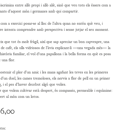
scrimina entre allò propi i allò aliè, sinó que veu tots els éssers com a
tants d'aquest món i germanes amb qui compartir.
com a exercici posar-se al lloc de l'altra quan no entén què veu, i
re intenta comprendre amb perspectiva i sense jutjar el seu moment.
ix que tot és molt fràgil, així que sap apreciar un bon capvespre, una
 de cafè, els ulls vidriosos de l'àvia explicant-li —una vegada més— la
història familiar, el vol d'una papallona i la bella forma en què es posa
 una flor.
ostenir el plor d'un amic i les mans agafant les teves en les primeres
 d'un duel, les cames tremoloses, els nervis a flor de pell en un primer
g, i el pes d'haver decebut algú que volies.
r que volem cultivar està despert, és compassiu, permeable i equànime:
bert al món com un lotus.
6,00
stoc