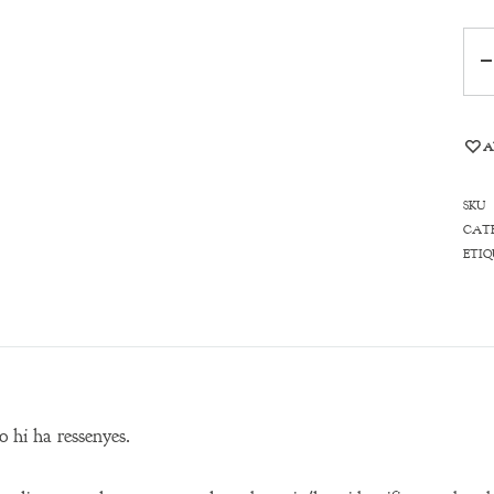
Qua
A
SKU
CAT
ETIQ
 hi ha ressenyes.