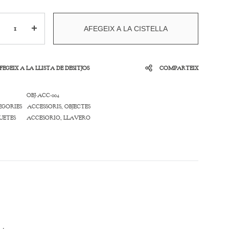
ntitat
AFEGEIX A LA CISTELLA
FEGEIX A LA LLISTA DE DESITJOS
COMPARTEIX
OBJ-ACC-004
EGORIES
ACCESSORIS
,
OBJECTES
UETES
ACCESORIO
,
LLAVERO