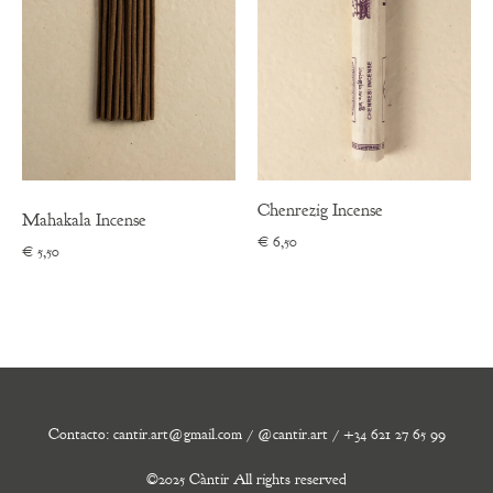
Chenrezig Incense
Mahakala Incense
€
6,50
€
5,50
Contacto: cantir.art@gmail.com / @cantir.art / +34 621 27 65 99
©2025 Càntir All rights reserved