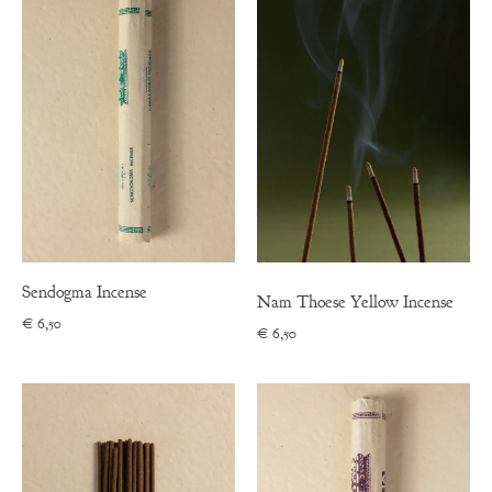
Sendogma Incense
Nam Thoese Yellow Incense
€
6,50
€
6,50