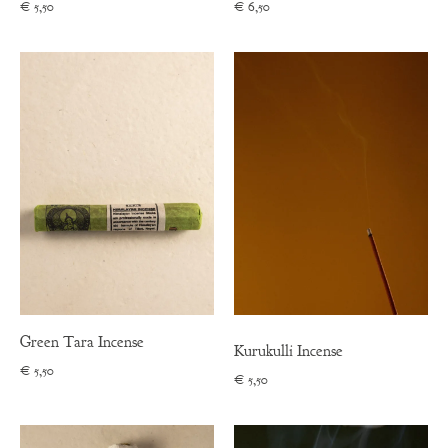
€
5,50
€
6,50
Green Tara Incense
Kurukulli Incense
€
5,50
€
5,50