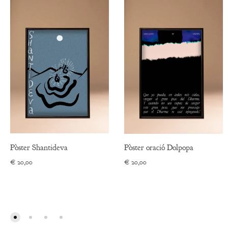
Pòster Shantideva
Pòster oració Dolpopa
€
20,00
€
20,00