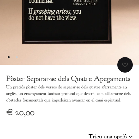
Pòster Separar-se dels Quatre Apegaments
Un preciós pòster dels versos de separar-se dels quatre aferraments en
anglès, un ensenyament budista profund que descriu com alliberar-se dels
obstacles fonamentals que impedeixen avançar en el camí espiritual.
€
20,00