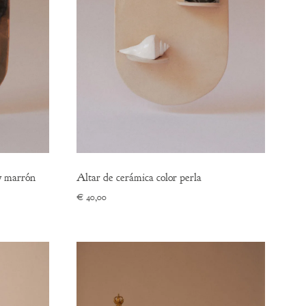
y marrón
Altar de cerámica color perla
€
40,00