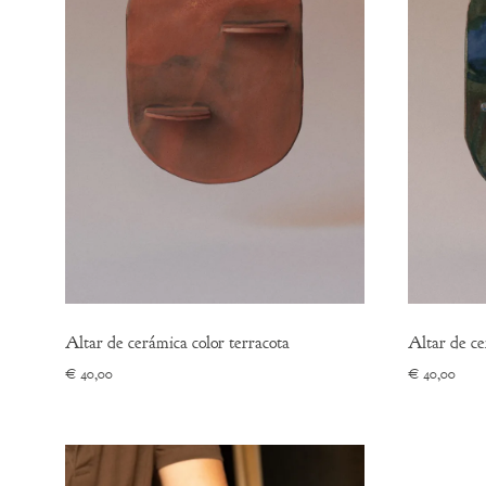
Altar de cerámica color terracota
Altar de ce
€
40,00
€
40,00