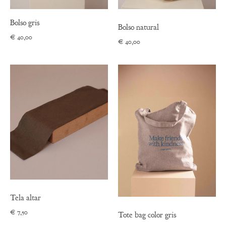
Bolso gris
Bolso natural
€
40,00
€
40,00
Tela altar
€
7,50
Tote bag color gris