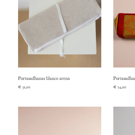
Portasadhanas blanco arena
Portasadhan
€
35,00
€
24,00