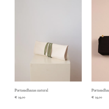
Portasadhanas natural
Portasadha
€
29,00
€
29,00