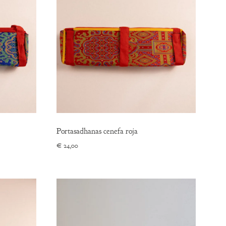
Portasadhanas cenefa roja
€
24,00