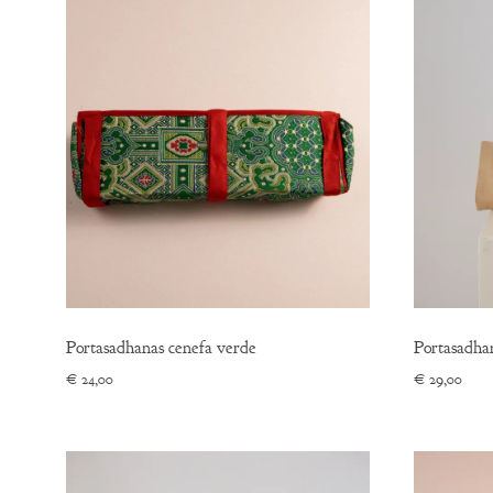
Portasadhanas cenefa verde
Portasadhan
€
24,00
€
29,00