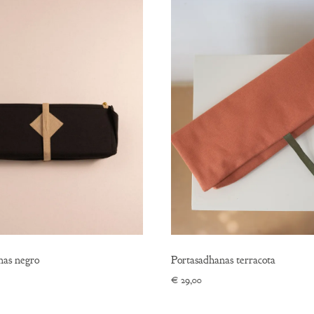
nas negro
Portasadhanas terracota
€
29,00