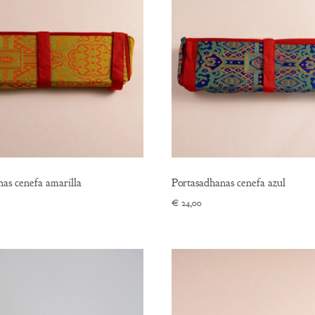
as cenefa amarilla
Portasadhanas cenefa azul
€
24,00