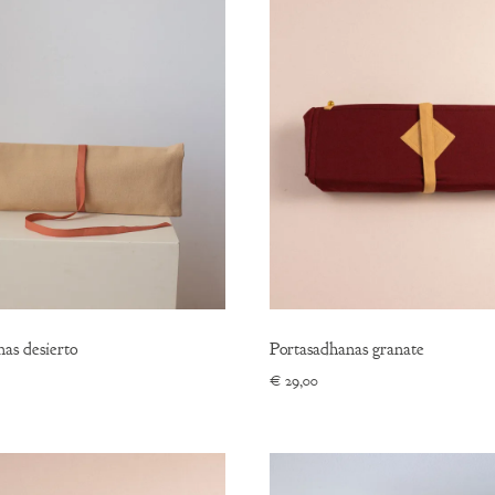
as desierto
Portasadhanas granate
€
29,00