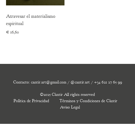
Atravesar el materialismo
espiritual
€
16,60
Contacto: cantir.art@gmail.com / @cantir.art / +34 621 27 65 99
©2025 Càntir All rights reserved
Política de Privacidad
Términos y Condiciones de Càntir
Aviso Legal