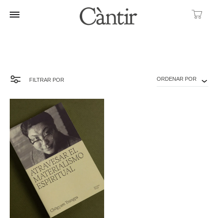
Ca
ORDENAR POR
FILTRAR POR