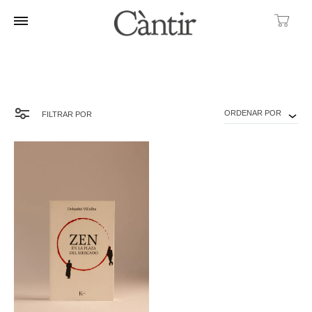
Ca
ORDENAR POR
FILTRAR POR