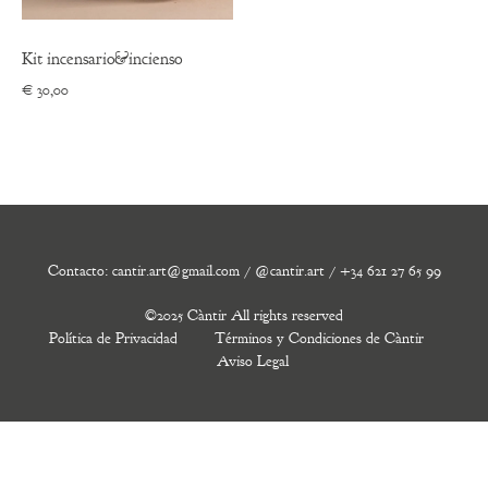
Kit incensario&incienso
€
30,00
Contacto: cantir.art@gmail.com / @cantir.art / +34 621 27 65 99
©2025 Càntir All rights reserved
Política de Privacidad
Términos y Condiciones de Càntir
Aviso Legal