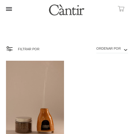
Ca
ORDENAR POR
FILTRAR POR