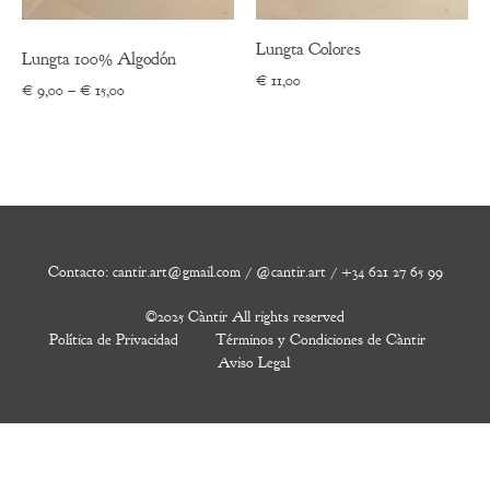
Lungta Colores
Lungta 100% Algodón
€
11,00
Price
€
9,00
–
€
15,00
range:
€ 9,00
through
€ 15,00
Contacto: cantir.art@gmail.com / @cantir.art / +34 621 27 65 99
©2025 Càntir All rights reserved
Política de Privacidad
Términos y Condiciones de Càntir
Aviso Legal